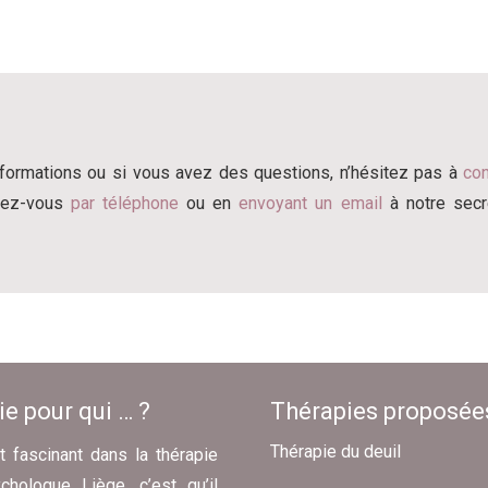
nformations ou si vous avez des questions, n’hésitez pas à
con
ndez-vous
par téléphone
ou en
envoyant un email
à notre secré
e pour qui … ?
Thérapies proposée
Thérapie du deuil
t fascinant dans la thérapie
hologue Liège, c’est qu’il