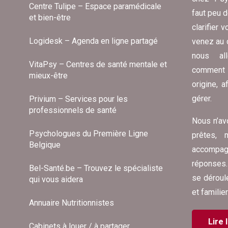
Centre Tulipe – Espace paramédicale
faut peu 
et bien-être
clarifier
Logidesk – Agenda en ligne partagé
venez au 
nous al
VitaPsy – Centres de santé mentale et
comment 
mieux-être
origine, 
gérer.
Privium – Services pour les
professionnels de santé
Nous n’av
Psychologues du Première Ligne
prêtes,
Belgique
accompagn
réponses.
Bel-Santé.be – Trouvez le spécialiste
se déroul
qui vous aidera
et familier
Annuaire Nutritionnistes
Lire 
Cabinets à louer / à partager