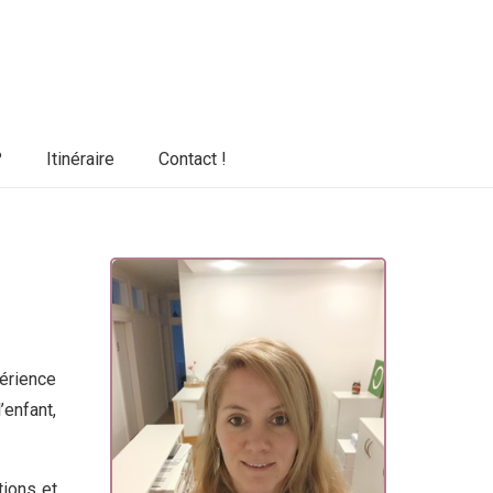
?
Itinéraire
Contact !
érience
’enfant,
tions et