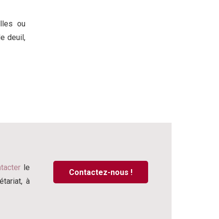
lles ou
e deuil,
tacter
le
Contactez-nous !
tariat, à