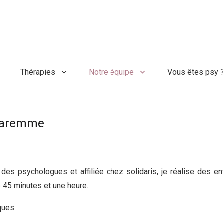
Thérapies
Notre équipe
Vous êtes psy 
 Waremme
e
des psychologues et affiliée chez solidaris, je réalise des en
e 45 minutes et une heure.
Psychologue Waremme
ques:
Psychologue Waremme