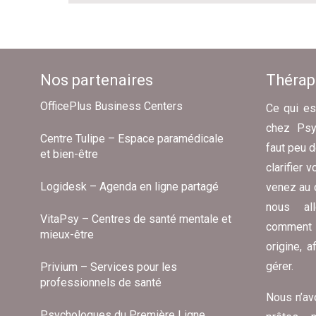
Nos partenaires
Thérapi
OfficePlus Business Centers
Ce qui es
chez Psyc
Centre Tulipe – Espace paramédicale
faut peu 
et bien-être
clarifier
Logidesk – Agenda en ligne partagé
venez au 
nous al
VitaPsy – Centres de santé mentale et
comment 
mieux-être
origine, 
gérer.
Privium – Services pour les
professionnels de santé
Nous n’av
Psychologues du Première Ligne