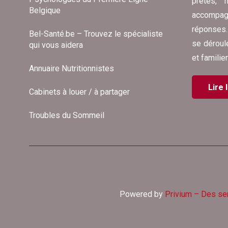
prêtes,
Belgique
accompagn
réponses.
Bel-Santé.be – Trouvez le spécialiste
se déroul
qui vous aidera
et familier
Annuaire Nutritionnistes
Lire 
Cabinets à louer / à partager
Troubles du Sommeil
Powered by
Privium – Des se